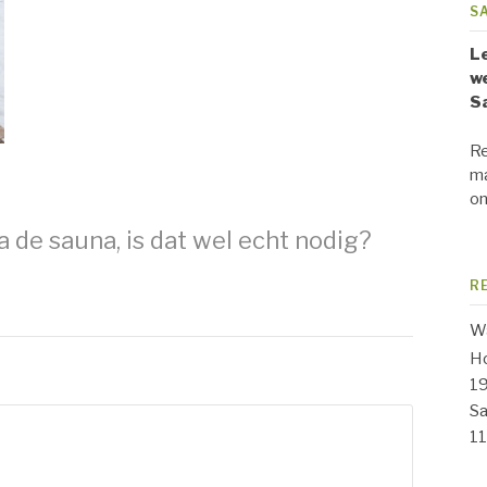
S
Le
we
S
Re
ma
on
 de sauna, is dat wel echt nodig?
R
Wa
Ho
1
Sa
1