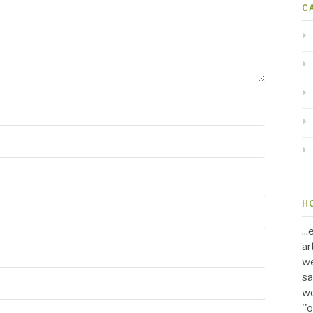
C
H
..
ar
we
sa
we
''