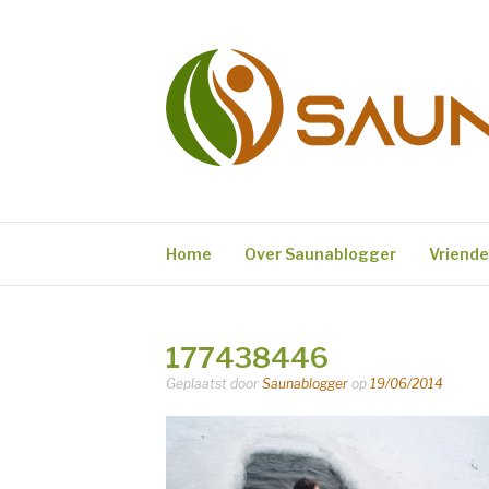
Naar
de
inhoud
springen
SAUNABLOGG
Sauna en Wellness Blog
Home
Over Saunablogger
Vriend
177438446
Geplaatst door
Saunablogger
op
19/06/2014