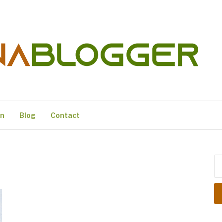
ER
en
Blog
Contact
Zo
na