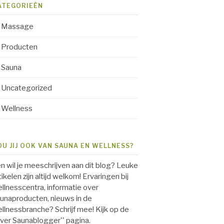
ATEGORIEËN
Massage
Producten
Sauna
Uncategorized
Wellness
OU JIJ OOK VAN SAUNA EN WELLNESS?
.en wil je meeschrijven aan dit blog? Leuke
tikelen zijn altijd welkom! Ervaringen bij
llnesscentra, informatie over
unaproducten, nieuws in de
llnessbranche? Schrijf mee! Kijk op de
over Saunablogger'' pagina.