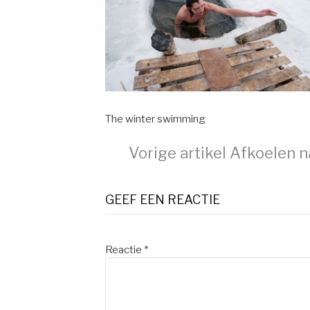
The winter swimming
Verder
Vorige artikel
Afkoelen na
lezen
GEEF EEN REACTIE
Reactie
*