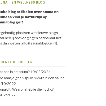
AUNA – EN WELLNESS BLOG
uke blogartikelen over sauna en
llness vind je natuurlijk op
aunablogger!
gelmatig plaatsen we nieuwe blogs,
ar heb jij toevoegingen of tips laat het
s dan weten (info@saunablogger.nl).
ECENTE BERICHTEN
t aan in de sauna?
19/03/2024
e raak je geen spullen kwijt in een sauna
9/10/2022
unakilt: Waarom heb je die nodig?
1/02/2022