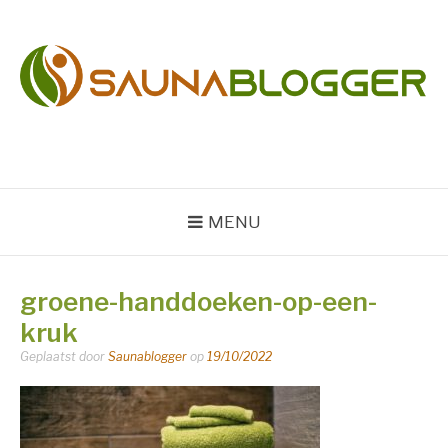
Naar
de
inhoud
springen
SAUNABLOGGER
Sauna en Wellness Blog
MENU
groene-handdoeken-op-een-
kruk
Geplaatst door
Saunablogger
op
19/10/2022