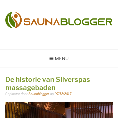
Naar
de
inhoud
springen
SAUNABLOGGER
Sauna en Wellness Blog
MENU
De historie van Silverspas
massagebaden
Geplaatst door
Saunablogger
op
07/12/2017