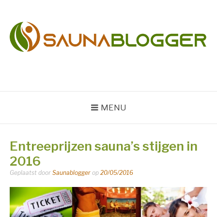
Naar
de
inhoud
springen
SAUNABLOGGER
Sauna en Wellness Blog
MENU
Entreeprijzen sauna’s stijgen in
2016
Geplaatst door
Saunablogger
op
20/05/2016