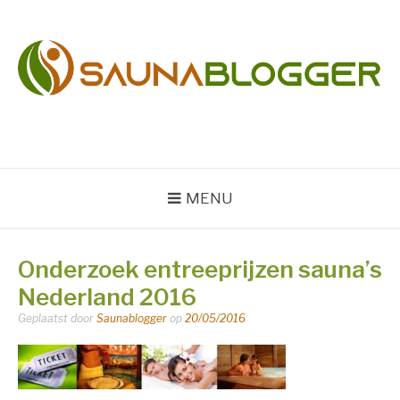
Naar
de
inhoud
springen
SAUNABLOGGER
Sauna en Wellness Blog
MENU
Onderzoek entreeprijzen sauna’s
Nederland 2016
Geplaatst door
Saunablogger
op
20/05/2016