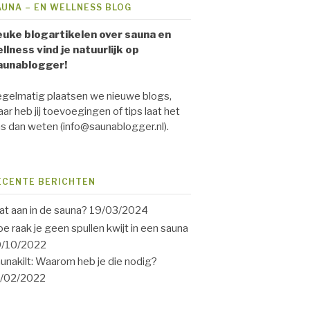
AUNA – EN WELLNESS BLOG
uke blogartikelen over sauna en
llness vind je natuurlijk op
aunablogger!
gelmatig plaatsen we nieuwe blogs,
ar heb jij toevoegingen of tips laat het
s dan weten (info@saunablogger.nl).
ECENTE BERICHTEN
t aan in de sauna?
19/03/2024
e raak je geen spullen kwijt in een sauna
9/10/2022
unakilt: Waarom heb je die nodig?
1/02/2022