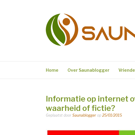
Naar
de
inhoud
springen
SAUNABLOGG
Sauna en Wellness Blog
Home
Over Saunablogger
Vriend
Informatie op internet 
waarheid of fictie?
Geplaatst door
Saunablogger
op
25/01/2015