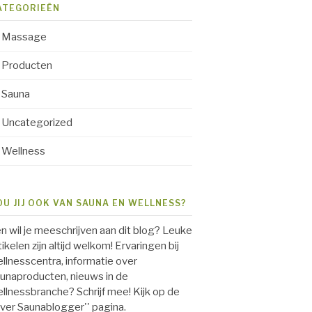
ATEGORIEËN
Massage
Producten
Sauna
Uncategorized
Wellness
OU JIJ OOK VAN SAUNA EN WELLNESS?
.en wil je meeschrijven aan dit blog? Leuke
tikelen zijn altijd welkom! Ervaringen bij
llnesscentra, informatie over
unaproducten, nieuws in de
llnessbranche? Schrijf mee! Kijk op de
over Saunablogger'' pagina.