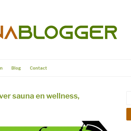
ER
en
Blog
Contact
over sauna en wellness,
Zo
na