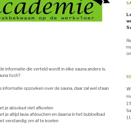
S
Le
we
S
Re
ma
on
f de informatie die verteld wordt in elke sauna anders is.
sauna toch?
R
 informatie opzoeken over de sauna, daar zal wel staan
Wa
Ho
1
et je absoluut niet afkoelen
Sa
et je altijd lauw afdouchen en daarna in het bubbelbad
1
 het verstandig om af te koelen