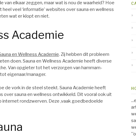
de van elkaar zeggen, maar wat is nou de waarheid? Hoe
C
t heel veel ‘informatie’ websites over sauna en wellness
ten wat er klopt en niet.
ss Academie
Sauna en Wellness Academie
. Zij hebben dit probleem
eten doen. Sauna en Wellness Academie heeft diverse
che. Van opgieter tot het verzorgen van hammam-
 tot eigenaar/manager.
e de vork in de steel steekt. Sauna Academie heeft
H
us over sauna en wellness ontwikkeld. Dit vooral ook uit
..
p internet rondzwerven. Deze ,vaak goedbedoelde
ar
we
sa
sauna
we
''